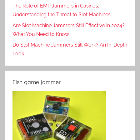
The Role of EMP Jammers in Casinos:
Understanding the Threat to Slot Machines
Are Slot Machine Jammers Still Effective in 2024?
What You Need to Know
Do Slot Machine Jammers Still Work? An In-Depth
Look
Fish game jammer