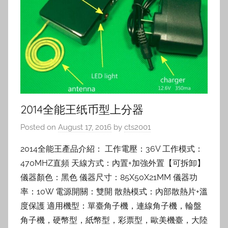
2014全能王纸币型上分器
Posted on
August 17, 2016
by
cts2001
2014全能王產品介紹： 工作電壓：36V 工作模式：
470MHZ直頻 天線方式：內置+加強外置【可拆卸】
儀器顏色：黑色 儀器尺寸：85X50X21MM 儀器功
率：10W 電源開關：雙開 散熱模式：內部散熱片+溫
度保護 適用機型：單臺角子機，連線角子機，輪盤
角子機，硬幣型，紙幣型，彩票型，歐美機臺，大陸