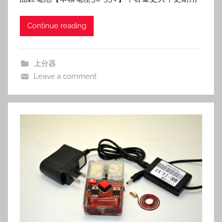
Continue reading
上分器
Leave a comment