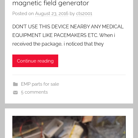
magnetic field generator
Posted on
August 23, 2016
by
cts2001
DON’T USE THIS DEVICE NEARBY ANY MEDICAL
EQUIPMENT LIKE PACEMAKERS ETC. When i
received the package, i noticed that they
Continue reading
EMP parts for sale
5 comments