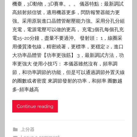
機臺，3D動物，3D賽車。。。 儀器特點：最新調試
高頻射頻信號，適用機器更多，閃防報警器能力更
強。采用原裝進口晶體管耐壓能力強。采用分孔分組
充電，電源電壓可以做的更高， 充電3個孔每個孔充
電15-20分鐘，盡量不要過沖。 發射頭： 1，線圈采
用優質漆包線，精密繞著，更標準，更穩定 2，進口
大功率晶體管【功率更強筋】 3，最新調試方法，功
率更強大 使用小技巧： 本儀器雖然沒有，頻率調
節，和功率調節的功能，但是可以通過調節外置天線
的圈數或者密度 來調節發射的功率，和頻率 圈數越
多-頻率越高
Continue reading
上分器