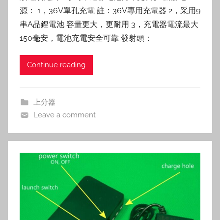
源： 1，36V單孔充電 註：36V專用充電器 2，采用9
串A品鋰電池 容量更大，更耐用 3，充電器電流最大
150毫安，電池充電安全可靠 發射頭：
Continue reading
上分器
Leave a comment