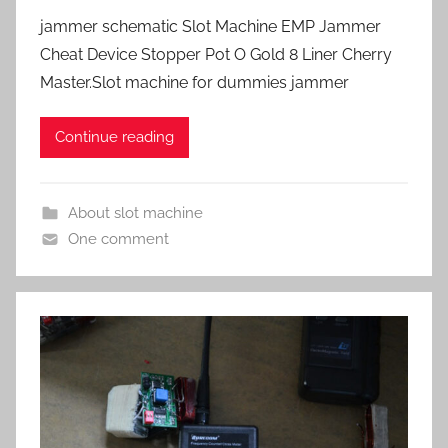
jammer schematic Slot Machine EMP Jammer
Cheat Device Stopper Pot O Gold 8 Liner Cherry
Master.Slot machine for dummies jammer
Continue reading
About slot machine
One comment