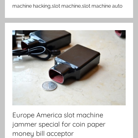
machine hacking,slot machine,slot machine auto
Europe America slot machine
jammer special for coin paper
money bill acceptor