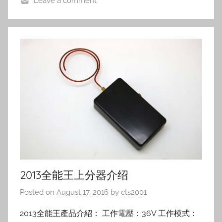
Leave a comment
2013全能王上分器介绍
Posted on
August 17, 2016
by
cts2001
2013全能王產品介紹： 工作電壓：36V 工作模式：