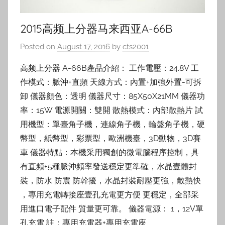
2015高频上分器马来西亚A-66B
Posted on
August 17, 2016
by
cts2001
高频上分器 A-66B產品介紹： 工作電壓：24.8V 工
作模式：脈沖+直頻 天線方式：內置+加強外置-可拆
卸 儀器顏色：透明 儀器尺寸：85X50X21MM 儀器功
率：15W 電源開關：雙開 散熱模式：內部散熱片 試
用機型：單臺角子機，連線角子機，輪盤角子機，硬
幣型，紙幣型，彩票型，歐洲機臺，3D動物，3D賽
車 儀器特點：本機采用獨創的微電腦程序控制，具
有直頻+5種脈沖頻率發送穩定更準確，水晶壹體封
裝，防水 防震 防幹擾，水晶封裝耐壓更強，散熱快
，專用充電轉接座壹孔充電更方便 更穩定，全部采
用進口電子配件 質量更可靠。 儀器電源： 1，12V單
孔充電 註：專用充電器+專用充電座