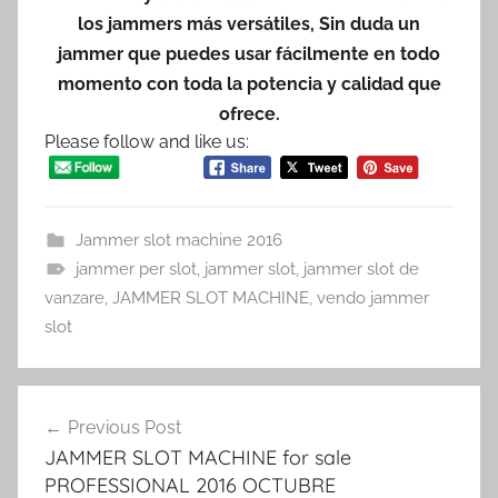
los jammers más versátiles, Sin duda un
jammer que puedes usar fácilmente en todo
momento con toda la potencia y calidad que
ofrece.
Please follow and like us:
Jammer slot machine 2016
jammer per slot
,
jammer slot
,
jammer slot de
vanzare
,
JAMMER SLOT MACHINE
,
vendo jammer
slot
Post
Previous Post
navigation
JAMMER SLOT MACHINE for sale
PROFESSIONAL 2016 OCTUBRE